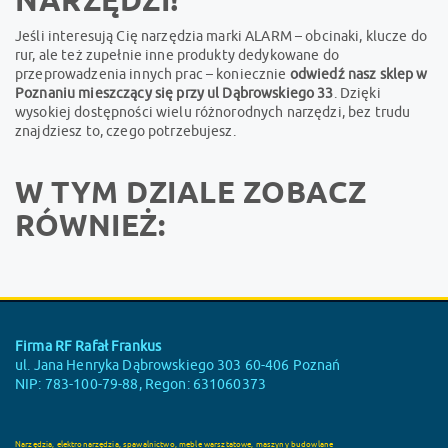
Jeśli interesują Cię narzędzia marki ALARM – obcinaki, klucze do
rur, ale też zupełnie inne produkty dedykowane do
przeprowadzenia innych prac – koniecznie
odwiedź nasz sklep w
Poznaniu mieszczący się przy ul Dąbrowskiego 33
. Dzięki
wysokiej dostępności wielu różnorodnych narzędzi, bez trudu
znajdziesz to, czego potrzebujesz.
W TYM DZIALE ZOBACZ
RÓWNIEŻ:
Firma RF Rafał Frankus
ul. Jana Henryka Dąbrowskiego 303 60-406 Poznań
NIP: 783-100-79-88, Regon: 631060373
Narzędzia, elektronarzędzia, spawalnictwo, meble warsztatowe, maszyny budowlane