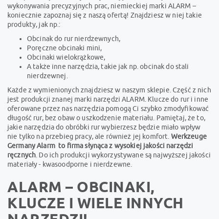
wykonywania precyzyjnych prac, niemieckiej marki ALARM –
koniecznie zapoznaj się z naszą ofertą! Znajdziesz w niej takie
produkty, jak np.:
Obcinak do rur nierdzewnych,
Poręczne obcinaki mini,
Obcinaki wielokrążkowe,
A także inne narzędzia, takie jak np. obcinak do stali
nierdzewnej.
Każde z wymienionych znajdziesz w naszym sklepie. Część z nich
jest produkcji znanej marki narzędzi ALARM. Klucze do rur i inne
oferowane przez nas narzędzia pomogą Ci szybko zmodyfikować
długość rur, bez obaw o uszkodzenie materiału. Pamiętaj, że to,
jakie narzędzia do obróbki rur wybierzesz będzie miało wpływ
nie tylko na przebieg pracy, ale również jej komfort.
Werkzeuge
Germany Alarm to firma słynąca z wysokiej jakości narzędzi
ręcznych
. Do ich produkcji wykorzystywane są najwyższej jakości
materiały - kwasoodporne i nierdzewne.
ALARM – OBCINAKI,
KLUCZE I WIELE INNYCH
NARZĘDZI!