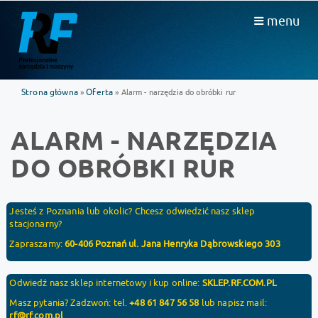
menu
Strona główna
Oferta
»
» Alarm - narzędzia do obróbki rur
ALARM - NARZĘDZIA
DO OBRÓBKI RUR
Jesteś z Poznania lub okolic? Chcesz odwiedzić nasz sklep
stacjonarny?
Zapraszamy:
60-406 Poznań ul. Jana Henryka Dąbrowskiego 303
Odwiedź nasz sklep internetowy i kup online:
SKLEP.RF.COM.PL
Masz pytania? Zadzwoń: tel.
+48 61 847 56 58
lub napisz mail:
rf@rf.com.pl