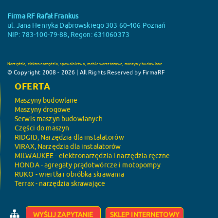
Firma RF Rafał Frankus
ul. Jana Henryka Dąbrowskiego 303 60-406 Poznań
NIP: 783-100-79-88, Regon: 631060373
Narzędzia, elektronarzędzia, spawalnictwo, meble warsztatowe, maszyny budowlane
© Copyright 2008 - 2026 | All Rights Reserved by FirmaRF
OFERTA
Maszyny budowlane
Maszyny drogowe
Serwis maszyn budowlanych
Części do maszyn
RIDGID, Narzędzia dla instalatorów
VIRAX, Narzędzia dla instalatorów
MILWAUKEE - elektronarzędzia i narzędzia ręczne
HONDA - agregaty prądotwórcze i motopompy
RUKO - wiertła i obróbka skrawania
Terrax - narzędzia skrawające
WYŚLIJ ZAPYTANIE
SKLEP INTERNETOWY