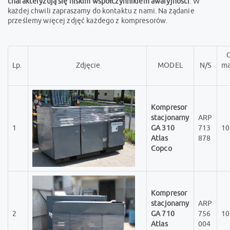
charakteryzują się niskim współczynnikiem awaryjności
. W
każdej chwili zapraszamy do kontaktu z nami. Na żądanie
prześlemy więcej zdjęć każdego z kompresorów.
C
Lp.
Zdjęcie
MODEL
N/S
ma
Kompresor
stacjonarny
ARP
1
GA 310
713
10
Atlas
878
Copco
Kompresor
stacjonarny
ARP
2
GA 710
756
10
Atlas
004