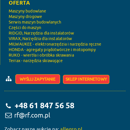
OFERTA
Maszyny budowlane
Maszyny drogowe
Serwis maszyn budowlanych
Części do maszyn
RIDGID, Narzędzia dla instalatorów
VIRAX, Narzędzia dla instalatorów
MILWAUKEE - elektronarzędzia i narzędzia ręczne
HONDA - agregaty prądotwórcze i motopompy
RUKO - wiertła i obróbka skrawania
Terrax - narzędzia skrawające
WYŚLIJ ZAPYTANIE
SKLEP INTERNETOWY
+48 61 847 56 58
rf@rf.com.pl
Zobacz nasze aukcje na:
allegro.pl