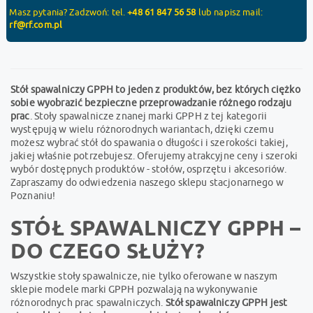
Masz pytania? Zadzwoń: tel.
+48 61 847 56 58
lub napisz mail:
rf@rf.com.pl
Stół spawalniczy GPPH to jeden z produktów, bez których ciężko
sobie wyobrazić bezpieczne przeprowadzanie różnego rodzaju
prac
. Stoły spawalnicze znanej marki GPPH z tej kategorii
występują w wielu różnorodnych wariantach, dzięki czemu
możesz wybrać stół do spawania o długości i szerokości takiej,
jakiej właśnie potrzebujesz. Oferujemy atrakcyjne ceny i szeroki
wybór dostępnych produktów - stołów, osprzętu i akcesoriów.
Zapraszamy do odwiedzenia naszego sklepu stacjonarnego w
Poznaniu!
STÓŁ SPAWALNICZY GPPH –
DO CZEGO SŁUŻY?
Wszystkie stoły spawalnicze, nie tylko oferowane w naszym
sklepie modele marki GPPH pozwalają na wykonywanie
różnorodnych prac spawalniczych.
Stół spawalniczy GPPH jest