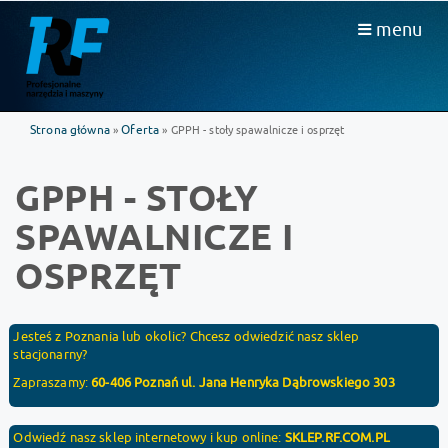
menu
Strona główna
Oferta
»
» GPPH - stoły spawalnicze i osprzęt
GPPH - STOŁY
SPAWALNICZE I
OSPRZĘT
Jesteś z Poznania lub okolic? Chcesz odwiedzić nasz sklep
stacjonarny?
Zapraszamy:
60-406 Poznań ul. Jana Henryka Dąbrowskiego 303
Odwiedź nasz sklep internetowy i kup online:
SKLEP.RF.COM.PL