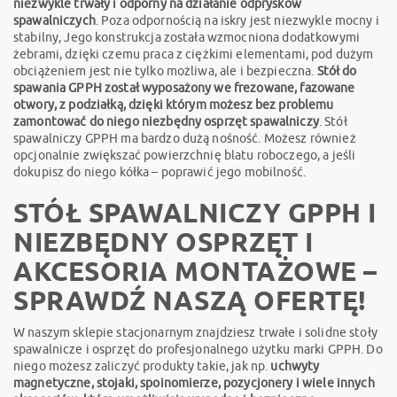
niezwykle trwały i odporny na działanie odprysków
spawalniczych
. Poza odpornością na iskry jest niezwykle mocny i
stabilny, Jego konstrukcja została wzmocniona dodatkowymi
żebrami, dzięki czemu praca z ciężkimi elementami, pod dużym
obciążeniem jest nie tylko możliwa, ale i bezpieczna.
Stół do
spawania GPPH został wyposażony we frezowane, fazowane
otwory, z podziałką, dzięki którym możesz bez problemu
zamontować do niego niezbędny osprzęt spawalniczy
. Stół
spawalniczy GPPH ma bardzo dużą nośność. Możesz również
opcjonalnie zwiększać powierzchnię blatu roboczego, a jeśli
dokupisz do niego kółka – poprawić jego mobilność.
STÓŁ SPAWALNICZY GPPH I
NIEZBĘDNY OSPRZĘT I
AKCESORIA MONTAŻOWE –
SPRAWDŹ NASZĄ OFERTĘ!
W naszym sklepie stacjonarnym znajdziesz trwałe i solidne stoły
spawalnicze i osprzęt do profesjonalnego użytku marki GPPH. Do
niego możesz zaliczyć produkty takie, jak np.
uchwyty
magnetyczne, stojaki, spoinomierze, pozycjonery i wiele innych