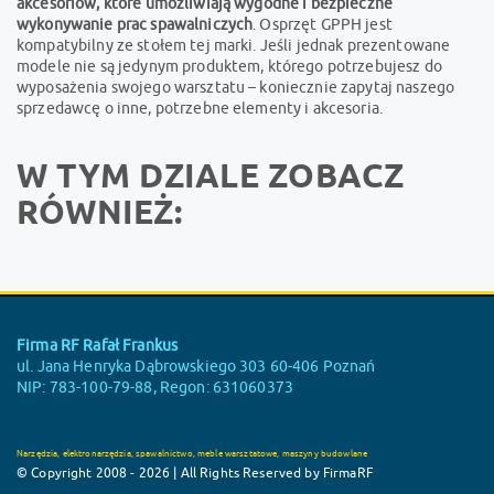
akcesoriów, które umożliwiają wygodne i bezpieczne
wykonywanie prac spawalniczych
. Osprzęt GPPH jest
kompatybilny ze stołem tej marki. Jeśli jednak prezentowane
modele nie są jedynym produktem, którego potrzebujesz do
wyposażenia swojego warsztatu – koniecznie zapytaj naszego
sprzedawcę o inne, potrzebne elementy i akcesoria.
W TYM DZIALE ZOBACZ
RÓWNIEŻ:
Firma RF Rafał Frankus
ul. Jana Henryka Dąbrowskiego 303 60-406 Poznań
NIP: 783-100-79-88, Regon: 631060373
Narzędzia, elektronarzędzia, spawalnictwo, meble warsztatowe, maszyny budowlane
© Copyright 2008 - 2026 | All Rights Reserved by FirmaRF