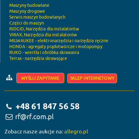
Maszyny budowlane
Maszyny drogowe
Serwis maszyn budowlanych
Części do maszyn
RIDGID, Narzędzia dla instalatorów
VIRAX, Narzędzia dla instalatorów
MILWAUKEE - elektronarzędzia i narzędzia ręczne
HONDA - agregaty prądotwórcze i motopompy
RUKO - wiertła i obróbka skrawania
Terrax - narzędzia skrawające
WYŚLIJ ZAPYTANIE
SKLEP INTERNETOWY
+48 61 847 56 58
rf@rf.com.pl
Zobacz nasze aukcje na:
allegro.pl