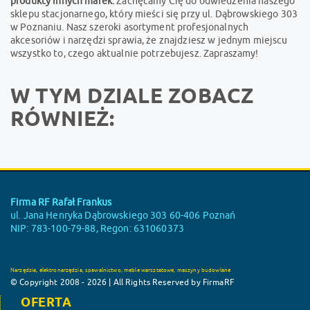
produkty innych marek.
Zachęcamy Cię do odwiedzenia naszego
sklepu stacjonarnego, który mieści się przy ul. Dąbrowskiego 303
w Poznaniu. Nasz szeroki asortyment profesjonalnych
akcesoriów i narzędzi sprawia, że znajdziesz w jednym miejscu
wszystko to, czego aktualnie potrzebujesz. Zapraszamy!
W TYM DZIALE ZOBACZ
RÓWNIEŻ:
Firma RF Rafał Frankus
ul. Jana Henryka Dąbrowskiego 303 60-406 Poznań
NIP: 783-100-79-88, Regon: 631060373
Narzędzia, elektronarzędzia, spawalnictwo, meble warsztatowe, maszyny budowlane
© Copyright 2008 - 2026 | All Rights Reserved by FirmaRF
OFERTA