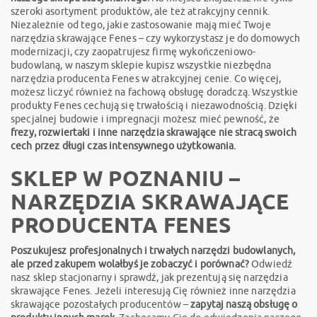
szeroki asortyment produktów, ale też atrakcyjny cennik.
Niezależnie od tego, jakie zastosowanie mają mieć Twoje
narzędzia skrawające Fenes – czy wykorzystasz je do domowych
modernizacji, czy zaopatrujesz firmę wykończeniowo-
budowlaną, w naszym sklepie kupisz wszystkie niezbędna
narzędzia producenta Fenes w atrakcyjnej cenie. Co więcej,
możesz liczyć również na fachową obsługę doradczą. Wszystkie
produkty Fenes cechują się trwałością i niezawodnością. Dzięki
specjalnej budowie i impregnacji możesz mieć pewność, że
frezy, rozwiertaki i inne narzędzia skrawające nie stracą swoich
cech przez długi czas intensywnego użytkowania.
SKLEP W POZNANIU –
NARZĘDZIA SKRAWAJĄCE
PRODUCENTA FENES
Poszukujesz profesjonalnych i trwałych narzędzi budowlanych,
ale przed zakupem wolałbyś je zobaczyć i porównać?
Odwiedź
nasz sklep stacjonarny i sprawdź, jak prezentują się narzędzia
skrawające Fenes. Jeżeli interesują Cię również inne narzędzia
skrawające pozostałych producentów –
zapytaj naszą obsługę o