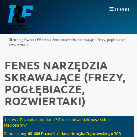
menu
Strona główna
Oferta
»
» Fenes narzędzia skrawające (frezy, pogłębiacze,
rozwiertaki)
FENES NARZĘDZIA
SKRAWAJĄCE (FREZY,
POGŁĘBIACZE,
ROZWIERTAKI)
Jesteś z Poznania lub okolic? Chcesz odwiedzić nasz sklep
stacjonarny?
Zapraszamy:
60-406 Poznań ul. Jana Henryka Dąbrowskiego 303