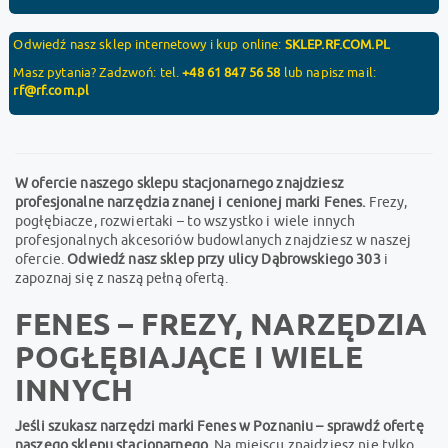
Odwiedź nasz sklep internetowy i kup online:
SKLEP.RF.COM.PL
Masz pytania? Zadzwoń: tel.
+48 61 847 56 58
lub napisz mail:
rf@rf.com.pl
W ofercie naszego sklepu stacjonarnego znajdziesz
profesjonalne narzędzia znanej i cenionej marki Fenes.
Frezy,
pogłębiacze, rozwiertaki – to wszystko i wiele innych
profesjonalnych akcesoriów budowlanych znajdziesz w naszej
ofercie.
Odwiedź nasz sklep przy ulicy Dąbrowskiego 303
i
zapoznaj się z naszą pełną ofertą.
FENES – FREZY, NARZĘDZIA
POGŁĘBIAJĄCE I WIELE
INNYCH
Jeśli szukasz narzędzi marki Fenes w Poznaniu – sprawdź ofertę
naszego sklepu stacjonarnego.
Na miejscu znajdziesz nie tylko