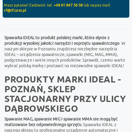
Masz pytania? Zadzwoń: tel.
+48 61 847 56 58
lub napisz mail:
rf@rf.com.pl
Spawarka IDEAL to produkt polskiej marki, która słynie z
produkcji wysokiej jakości narzędzi i osprzętu spawalniczego
. W
naszym sklepie w Poznaniu znajdziesz niezbędne narzędzia
IDEAL – urządzenia spawalnicze, spawarki (MIG, MAG, MMA),
podgrzewacze i wiele innych produktów. Sprawdź, czemu warto
wybrać polską markę i postawić na niezawodne spawarki IDEAL!
PRODUKTY MARKI IDEAL -
POZNAŃ, SKLEP
STACJONARNY PRZY ULICY
DĄBROWSKIEGO
Spawanie MAG, spawanie MIG i spawanie MMA nie mogą być
realizowane bez odpowiedniego sprzętu.
Spawarka IDEAL z
naszego sklepu to profesjonalne urządzenie automatyczne i