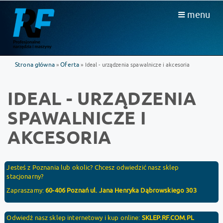
menu
Strona główna
Oferta
»
» Ideal - urządzenia spawalnicze i akcesoria
IDEAL - URZĄDZENIA
SPAWALNICZE I
AKCESORIA
Jesteś z Poznania lub okolic? Chcesz odwiedzić nasz sklep
stacjonarny?
Zapraszamy:
60-406 Poznań ul. Jana Henryka Dąbrowskiego 303
Odwiedź nasz sklep internetowy i kup online:
SKLEP.RF.COM.PL