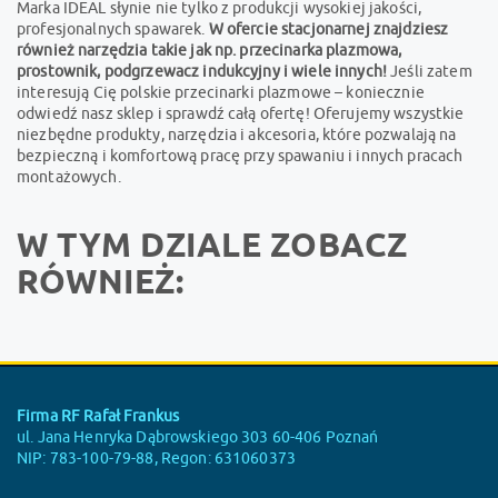
Marka IDEAL słynie nie tylko z produkcji wysokiej jakości,
profesjonalnych spawarek.
W ofercie stacjonarnej znajdziesz
również narzędzia takie jak np. przecinarka plazmowa,
prostownik, podgrzewacz indukcyjny i wiele innych!
Jeśli zatem
interesują Cię polskie przecinarki plazmowe – koniecznie
odwiedź nasz sklep i sprawdź całą ofertę! Oferujemy wszystkie
niezbędne produkty, narzędzia i akcesoria, które pozwalają na
bezpieczną i komfortową pracę przy spawaniu i innych pracach
montażowych.
W TYM DZIALE ZOBACZ
RÓWNIEŻ:
Firma RF Rafał Frankus
ul. Jana Henryka Dąbrowskiego 303 60-406 Poznań
NIP: 783-100-79-88, Regon: 631060373