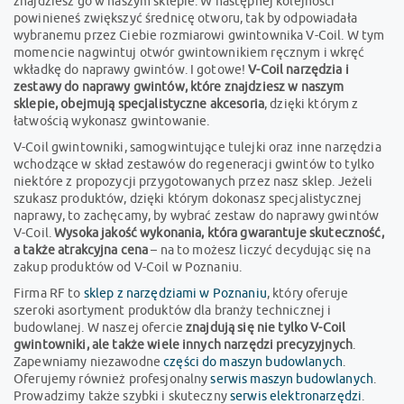
znajdziesz go w naszym sklepie. W następnej kolejności
powinieneś zwiększyć średnicę otworu, tak by odpowiadała
wybranemu przez Ciebie rozmiarowi gwintownika V-Coil. W tym
momencie nagwintuj otwór gwintownikiem ręcznym i wkręć
wkładkę do naprawy gwintów. I gotowe!
V-Coil narzędzia i
zestawy do naprawy gwintów, które znajdziesz w naszym
sklepie, obejmują specjalistyczne akcesoria
, dzięki którym z
łatwością wykonasz gwintowanie.
V-Coil gwintowniki, samogwintujące tulejki oraz inne narzędzia
wchodzące w skład zestawów do regeneracji gwintów to tylko
niektóre z propozycji przygotowanych przez nasz sklep. Jeżeli
szukasz produktów, dzięki którym dokonasz specjalistycznej
naprawy, to zachęcamy, by wybrać zestaw do naprawy gwintów
V-Coil.
Wysoka jakość wykonania, która gwarantuje skuteczność,
a także atrakcyjna cena
– na to możesz liczyć decydując się na
zakup produktów od V-Coil w Poznaniu.
Firma RF to
sklep z narzędziami w Poznaniu
, który oferuje
szeroki asortyment produktów dla branży technicznej i
budowlanej. W naszej ofercie
znajdują się nie tylko V-Coil
gwintowniki, ale także wiele innych narzędzi precyzyjnych
.
Zapewniamy niezawodne
części do maszyn budowlanych
.
Oferujemy również profesjonalny
serwis maszyn budowlanych
.
Prowadzimy także szybki i skuteczny
serwis elektronarzędzi
.