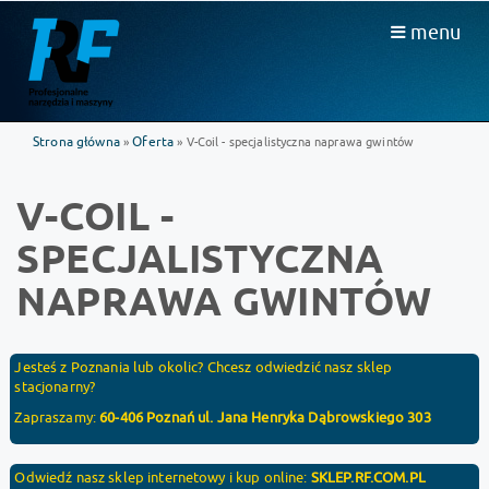
menu
Strona główna
Oferta
»
» V-Coil - specjalistyczna naprawa gwintów
V-COIL -
SPECJALISTYCZNA
NAPRAWA GWINTÓW
Jesteś z Poznania lub okolic? Chcesz odwiedzić nasz sklep
stacjonarny?
Zapraszamy:
60-406 Poznań ul. Jana Henryka Dąbrowskiego 303
Odwiedź nasz sklep internetowy i kup online:
SKLEP.RF.COM.PL