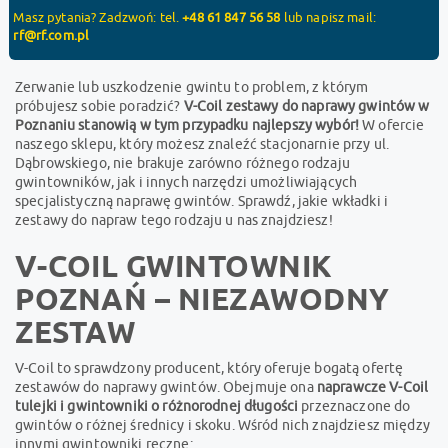
Masz pytania? Zadzwoń: tel.
+48 61 847 56 58
lub napisz mail:
rf@rf.com.pl
Zerwanie lub uszkodzenie gwintu to problem, z którym
próbujesz sobie poradzić?
V-Coil zestawy do naprawy gwintów w
Poznaniu stanowią w tym przypadku najlepszy wybór!
W ofercie
naszego sklepu, który możesz znaleźć stacjonarnie przy ul.
Dąbrowskiego, nie brakuje zarówno różnego rodzaju
gwintowników, jak i innych narzędzi umożliwiających
specjalistyczną naprawę gwintów. Sprawdź, jakie wkładki i
zestawy do napraw tego rodzaju u nas znajdziesz!
V-COIL GWINTOWNIK
POZNAŃ – NIEZAWODNY
ZESTAW
V-Coil to sprawdzony producent, który oferuje bogatą ofertę
zestawów do naprawy gwintów. Obejmuje ona
naprawcze V-Coil
tulejki i gwintowniki o różnorodnej długości
przeznaczone do
gwintów o różnej średnicy i skoku. Wśród nich znajdziesz między
innymi gwintowniki ręczne: