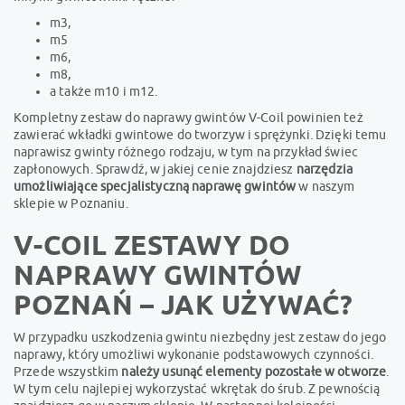
m3,
m5
m6,
m8,
a także m10 i m12.
Kompletny zestaw do naprawy gwintów V-Coil powinien też
zawierać wkładki gwintowe do tworzyw i sprężynki. Dzięki temu
naprawisz gwinty różnego rodzaju, w tym na przykład świec
zapłonowych. Sprawdź, w jakiej cenie znajdziesz
narzędzia
umożliwiające specjalistyczną naprawę gwintów
w naszym
sklepie w Poznaniu.
V-COIL ZESTAWY DO
NAPRAWY GWINTÓW
POZNAŃ – JAK UŻYWAĆ?
W przypadku uszkodzenia gwintu niezbędny jest zestaw do jego
naprawy, który umożliwi wykonanie podstawowych czynności.
Przede wszystkim
należy usunąć elementy pozostałe w otworze
.
W tym celu najlepiej wykorzystać wkrętak do śrub. Z pewnością