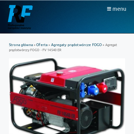
menu
Strona główna
Oferta
Agregaty prądotwórcze FOGO
»
»
» Agregat
prądotwórczy FOGO - FV 14540 ER