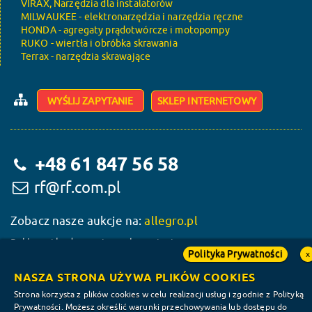
VIRAX, Narzędzia dla instalatorów
MILWAUKEE - elektronarzędzia i narzędzia ręczne
HONDA - agregaty prądotwórcze i motopompy
RUKO - wiertła i obróbka skrawania
Terrax - narzędzia skrawające
WYŚLIJ ZAPYTANIE
SKLEP INTERNETOWY
+48 61 847 56 58
rf@rf.com.pl
Zobacz nasze aukcje na:
allegro.pl
Reklama i budowa wizerunku w sieci:
Polityka Prywatności
x
NASZA STRONA UŻYWA PLIKÓW COOKIES
Strona korzysta z plików cookies w celu realizacji usług i zgodnie z Polityką
Prywatności. Możesz określić warunki przechowywania lub dostępu do