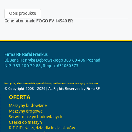
Opis produktu
Generator prądu FOGO FV 14540 ER
Firma RF Rafał Frankus
ul. Jana Henryka Dąbrowskiego 303 60-406 Poznań
NIP: 783-100-79-88, Regon: 631060373
Narzędzia, elektronarzędzia, spawalnictwo, meble warsztatowe, maszyny budowlane
© Copyright 2008 - 2026 | All Rights Reserved by FirmaRF
OFERTA
Maszyny budowlane
Maszyny drogowe
Serwis maszyn budowlanych
Części do maszyn
RIDGID, Narzędzia dla instalatorów