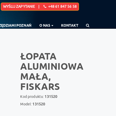
WYŚLIJ ZAPYTANIE |
+48 61 847 56 58
RZĘDZIAMI POZNAŃ
O NAS
KONTAKT
ŁOPATA
ALUMINIOWA
MAŁA,
FISKARS
Kod produktu:
131520
Model:
131520