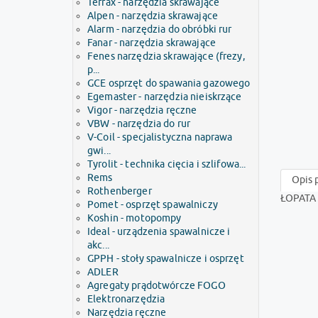
Terrax - narzędzia skrawające
Alpen - narzędzia skrawające
Alarm - narzędzia do obróbki rur
Fanar - narzędzia skrawające
Fenes narzędzia skrawające (frezy,
p...
GCE osprzęt do spawania gazowego
Egemaster - narzędzia nieiskrzące
Vigor - narzędzia ręczne
VBW - narzędzia do rur
V-Coil - specjalistyczna naprawa
gwi...
Tyrolit - technika cięcia i szlifowa...
Rems
Opis 
Rothenberger
ŁOPATA
Pomet - osprzęt spawalniczy
Koshin - motopompy
Ideal - urządzenia spawalnicze i
akc...
GPPH - stoły spawalnicze i osprzęt
ADLER
Agregaty prądotwórcze FOGO
Elektronarzędzia
Narzędzia ręczne