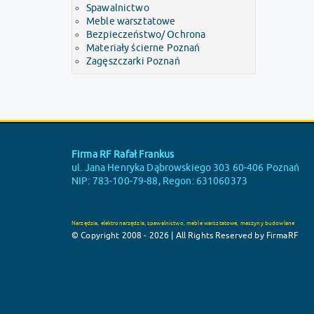
Spawalnictwo
Meble warsztatowe
Bezpieczeństwo/ Ochrona
Materiały ścierne Poznań
Zagęszczarki Poznań
Firma RF Rafał Frankus
ul. Jana Henryka Dąbrowskiego 303 60-406 Poznań
NIP: 783-100-79-88, Regon: 631060373
Narzędzia, elektronarzędzia, spawalnictwo, meble warsztatowe, maszyny budowlane
© Copyright 2008 - 2026 | All Rights Reserved by FirmaRF