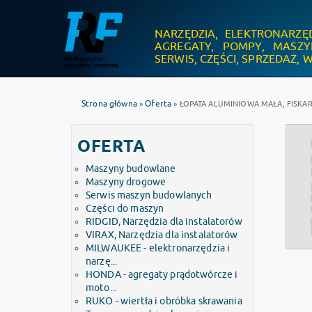
NARZĘDZIA, ELEKTRONARZĘ
.
AGREGATY, POMPY, MASZ
SERWIS, CZĘŚCI, SPRZEDAŻ,
Strona główna
Oferta
»
» ŁOPATA ALUMINIOWA MAŁA, FISKA
OFERTA
Maszyny budowlane
Maszyny drogowe
Serwis maszyn budowlanych
Części do maszyn
RIDGID, Narzędzia dla instalatorów
VIRAX, Narzędzia dla instalatorów
MILWAUKEE - elektronarzędzia i
narzę...
HONDA - agregaty prądotwórcze i
moto...
RUKO - wiertła i obróbka skrawania