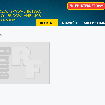
SKLEP INTERNETOWY
DZIA, SPAWALNICTWO,
YNY BUDOWLANE JCB
 WYNAJEM
OFERTA
NOWOŚCI
SKLEP Z NA
RS