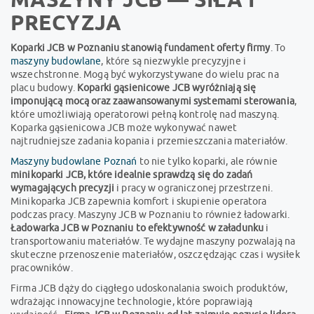
PRECYZJA
Koparki JCB w Poznaniu stanowią fundament oferty firmy
. To
maszyny budowlane
, które są niezwykle precyzyjne i
wszechstronne. Mogą być wykorzystywane do wielu prac na
placu budowy.
Koparki gąsienicowe JCB wyróżniają się
imponującą mocą oraz zaawansowanymi systemami sterowania
,
które umożliwiają operatorowi pełną kontrolę nad maszyną.
Koparka gąsienicowa JCB może wykonywać nawet
najtrudniejsze zadania kopania i przemieszczania materiałów.
Maszyny budowlane Poznań
to nie tylko koparki, ale równie
minikoparki JCB, które idealnie sprawdzą się do zadań
wymagających precyzji
i pracy w ograniczonej przestrzeni.
Minikoparka JCB zapewnia komfort i skupienie operatora
podczas pracy. Maszyny JCB w Poznaniu to również ładowarki.
Ładowarka JCB w Poznaniu to efektywność w załadunku
i
transportowaniu materiałów. Te wydajne maszyny pozwalają na
skuteczne przenoszenie materiałów, oszczędzając czas i wysiłek
pracowników.
Firma JCB dąży do ciągłego udoskonalania swoich produktów,
wdrażając innowacyjne technologie, które poprawiają