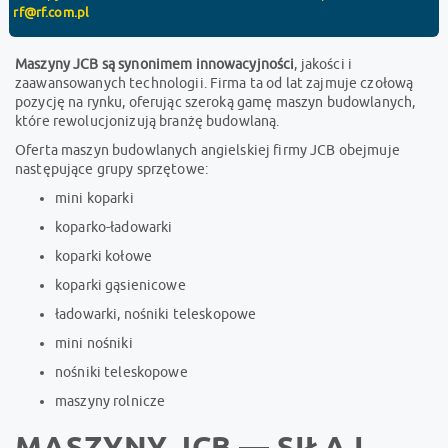
rf@rf.com.pl
Maszyny JCB są synonimem innowacyjności
, jakości i
zaawansowanych technologii. Firma ta od lat zajmuje czołową
pozycję na rynku, oferując szeroką gamę maszyn budowlanych,
które rewolucjonizują branżę budowlaną.
Oferta maszyn budowlanych angielskiej firmy JCB obejmuje
następujące grupy sprzętowe:
mini koparki
koparko-ładowarki
koparki kołowe
koparki gąsienicowe
ładowarki, nośniki teleskopowe
mini nośniki
nośniki teleskopowe
maszyny rolnicze
MASZYNY JCB — SIŁA I