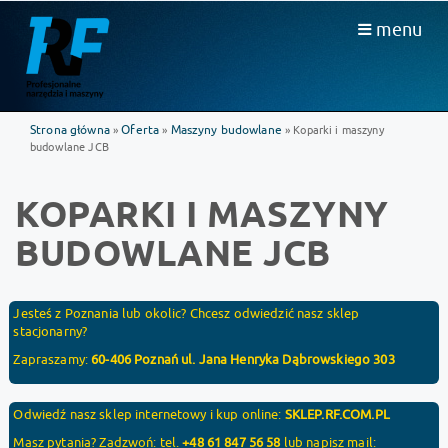
menu
Strona główna
Oferta
Maszyny budowlane
»
»
» Koparki i maszyny
budowlane JCB
KOPARKI I MASZYNY
BUDOWLANE JCB
Jesteś z Poznania lub okolic? Chcesz odwiedzić nasz sklep
stacjonarny?
Zapraszamy:
60-406 Poznań ul. Jana Henryka Dąbrowskiego 303
Odwiedź nasz sklep internetowy i kup online:
SKLEP.RF.COM.PL
Masz pytania? Zadzwoń: tel.
+48 61 847 56 58
lub napisz mail: