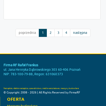
poprzednia
1
2
3
4
następna
Firma RF Rafał Frankus
ul. Jana Henryka Dąbrowskiego 303 60-406 Poznań
NIP: 783-100-79-88, Regon: 631060373
Narzędzia, elektronarzędzia, spawalnictwo, meble warsztatowe, maszyny budowlane
© Copyright 2008 - 2026 | All Rights Reserved by FirmaRF
OFERTA