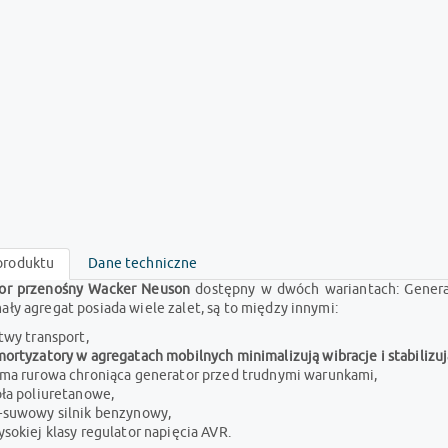
produktu
Dane techniczne
or przenośny Wacker Neuson
dostępny w dwóch wariantach: Genera
ły agregat posiada wiele zalet, są to między innymi:
twy transport,
ortyzatory w agregatach mobilnych minimalizują wibracje i stabilizuj
ama rurowa chroniąca generator przed trudnymi warunkami,
ła poliuretanowe,
+suwowy silnik benzynowy,
sokiej klasy regulator napięcia AVR.