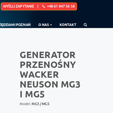
WYŚLIJ ZAPYTANIE |
+48 61 847 56 58
RZĘDZIAMI POZNAŃ
O NAS
KONTAKT
GENERATOR
PRZENOŚNY
WACKER
NEUSON MG3
I MG5
Model:
MG3 / MG5