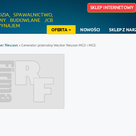
SKLEP INTERNETOWY
DZIA, SPAWALNICTWO,
YNY BUDOWLANE JCB
 WYNAJEM
OFERTA
NOWOŚCI
SKLEP Z NA
er Neuson
» Generator przenośny Wacker Neuson MG3 i MG5