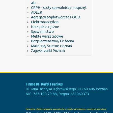
akc...
GPPH - stoły spawalnicze i osprzęt
ADLER
Agregaty prądotwórcze FOGO
Elektronarzędzia
Narzędzia ręczne
Spawalnictwo
Meble warsztatowe
Bezpieczeństwo/ Ochrona
Materiały ścierne Poznań
Zagęszczarki Poznań
Firma RF Rafał Frankus
ul. Jana Henryka Dąbrowskiego 303 60-406 Poznań
NIP: 783-100-79-88, Regon: 631060373
Narzędzia, elektronarzędzia, spawalnictwo, meble warsztatowe, maszyny budowlane