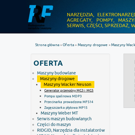
NARZĘDZIA, ELEKTRONARZĘ
.
AGREGATY, POMPY, MASZ
SERWIS, CZĘŚCI, SPRZEDAŻ,
Strona główna
Oferta
Maszyny drogowe
Maszyny Wack
»
»
»
OFERTA
Maszyny budowlane
Maszyny drogowe
Maszyny Wacker Neuson
Generator przenośny MG3 i MG5
Pompa spalinowa MDP3
Przecinarka prowadzona MFS14
Zagęszczarka płytowa MP15
Maszyny Weber MT
Serwis maszyn budowlanych
Części do maszyn
RIDGID, Narzędzia dla instalatorów