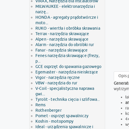
VIRAX, Narzędzia dla instalatorów
MILWAUKEE - elektronarzędzia i
narzę...
HONDA - agregaty prądotwórcze i
moto...
RUKO - wiertła i obróbka skrawania
Terrax - narzędzia skrawające
Alpen - narzędzia skrawające
Alarm - narzędzia do obróbki rur
Fanar - narzędzia skrawające
Fenes narzędzia skrawające (frezy,
p...
GCE osprzęt do spawania gazowego
Egemaster - narzędzia nieiskrzące
Opis 
Vigor - narzędzia ręczne
VBW - narzędzia do rur
Generat
V-Coil - specjalistyczna naprawa
wytrzyma
gwi...
ła
Tyrolit - technika cięcia i szlifowa...
am
Rems
r
Rothenberger
ko
Pomet - osprzęt spawalniczy
4
Koshin - motopompy
wy
Ideal - urządzenia spawalnicze i