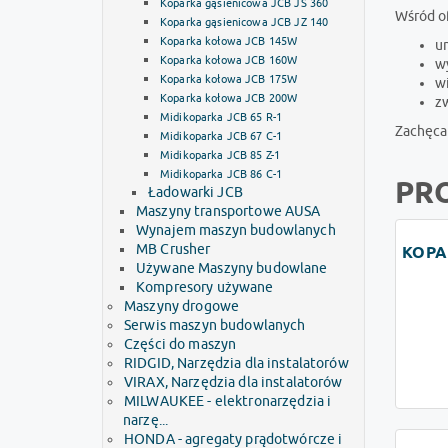
Koparka gąsienicowa JCB JS 360
Wśród o
Koparka gąsienicowa JCB JZ 140
Koparka kołowa JCB 145W
u
Koparka kołowa JCB 160W
w
Koparka kołowa JCB 175W
w
Koparka kołowa JCB 200W
z
Midikoparka JCB 65 R-1
Zachęca
Midikoparka JCB 67 C-1
Midikoparka JCB 85 Z-1
Midikoparka JCB 86 C-1
PR
Ładowarki JCB
Maszyny transportowe AUSA
Wynajem maszyn budowlanych
MB Crusher
KOPA
Używane Maszyny budowlane
Kompresory używane
Maszyny drogowe
Serwis maszyn budowlanych
Części do maszyn
RIDGID, Narzędzia dla instalatorów
VIRAX, Narzędzia dla instalatorów
MILWAUKEE - elektronarzędzia i
narzę...
HONDA - agregaty prądotwórcze i