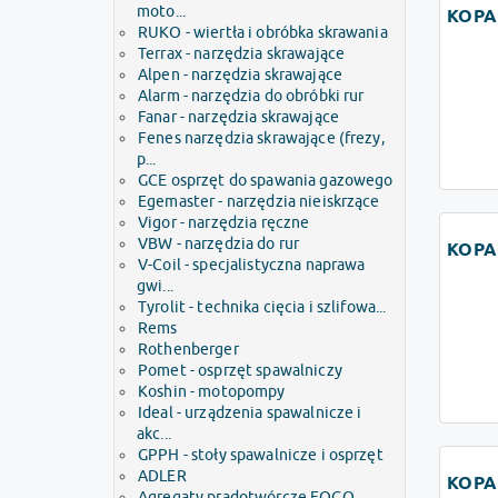
moto...
KOPA
RUKO - wiertła i obróbka skrawania
Terrax - narzędzia skrawające
Alpen - narzędzia skrawające
Alarm - narzędzia do obróbki rur
Fanar - narzędzia skrawające
Fenes narzędzia skrawające (frezy,
p...
GCE osprzęt do spawania gazowego
Egemaster - narzędzia nieiskrzące
Vigor - narzędzia ręczne
VBW - narzędzia do rur
KOPA
V-Coil - specjalistyczna naprawa
gwi...
Tyrolit - technika cięcia i szlifowa...
Rems
Rothenberger
Pomet - osprzęt spawalniczy
Koshin - motopompy
Ideal - urządzenia spawalnicze i
akc...
GPPH - stoły spawalnicze i osprzęt
ADLER
KOPA
Agregaty prądotwórcze FOGO