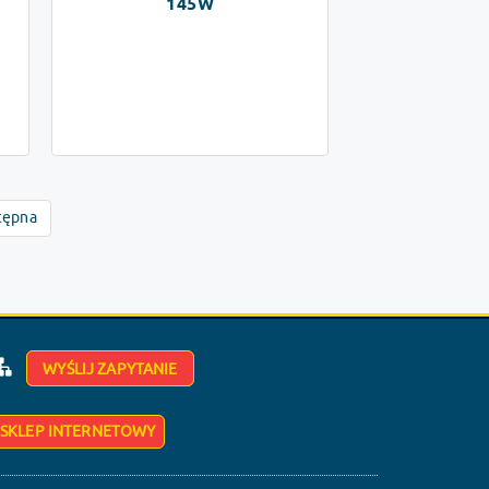
145W
tępna
WYŚLIJ ZAPYTANIE
SKLEP INTERNETOWY