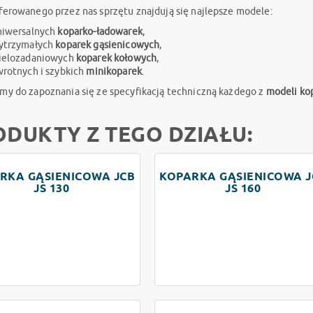
ferowanego przez nas sprzętu znajdują się najlepsze modele:
niwersalnych
koparko-ładowarek
,
ytrzymałych
koparek gąsienicowych
,
ielozadaniowych
koparek kołowych
,
wrotnych i szybkich
minikoparek
.
my do zapoznania się ze specyfikacją techniczną każdego z
modeli ko
ODUKTY Z TEGO DZIAŁU:
RKA GĄSIENICOWA JCB
KOPARKA GĄSIENICOWA J
JS 130
JS 160