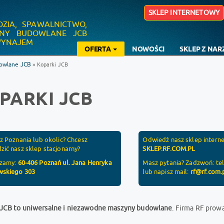
SKLEP INTERNETOWY
DZIA, SPAWALNICTWO,
YNY BUDOWLANE JCB
 WYNAJEM
OFERTA
NOWOŚCI
SKLEP Z NA
owlane JCB
» Koparki JCB
PARKI JCB
 z Poznania lub okolic? Chcesz
Odwiedź nasz sklep interne
zić nasz sklep stacjonarny?
SKLEP.RF.COM.PL
szamy:
60-406 Poznań ul. Jana Henryka
Masz pytania? Zadzwoń: te
skiego 303
lub napisz mail:
rf@rf.com.
 JCB to uniwersalne i niezawodne maszyny budowlane
. Firma RF prow
.