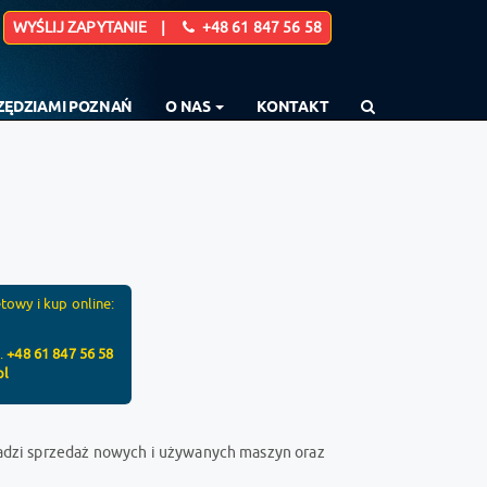
WYŚLIJ ZAPYTANIE |
+48 61 847 56 58
RZĘDZIAMI POZNAŃ
O NAS
KONTAKT
towy i kup online:
l.
+48 61 847 56 58
pl
adzi sprzedaż nowych i używanych maszyn oraz