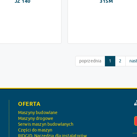
JZ 140
315M
poprzednia
1
2
nas
OFERTA
Maszyny budowlane
Maszyny drogowe
Serwis maszyn budowlanych
Części do maszyn
RIDGID, Narzędzia dla instalatorów