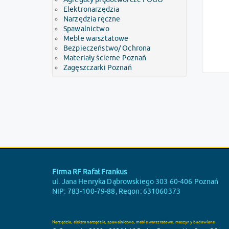
Elektronarzędzia
Narzędzia ręczne
Spawalnictwo
Meble warsztatowe
Bezpieczeństwo/ Ochrona
Materiały ścierne Poznań
Zagęszczarki Poznań
Firma RF Rafał Frankus
ul. Jana Henryka Dąbrowskiego 303 60-406 Poznań
NIP: 783-100-79-88, Regon: 631060373
Narzędzia, elektronarzędzia, spawalnictwo, meble warsztatowe, maszyny budowlane