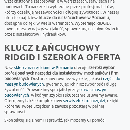
wszechstronne zastosowanie w warsztatach, serwisach i na
budowach. To narzędzia wybierane przez profesjonalistów,
którzy oczekują niezawodności i długiej żywotności. W naszej
ofercie znajdziesz
klucze do rur łańcuchowe w Poznaniu
,
dostępne od ręki w wielu wariantach. Wybierając RIDGID,
inwestujesz w najwyższą jakość, sprawdzoną na całym świecie
przez instalatorów i hydraulików.
KLUCZ ŁAŃCUCHOWY
RIDGID I SZEROKA OFERTA
Nasz
sklep z narzędziami w Poznaniu
oferuje
szeroki wybór
profesjonalnych narzędzi dla instalatorów, mechaników i firm
budowlanych
. Dostarczamy również wysokiej jakości
części do
maszyn budowlanych
, gwarantując ich niezawodność i długą
żywotność. Prowadzimy specjalistyczny
serwis maszyn
budowlanych
, w którym szybko i skutecznie usuwamy awarie.
Oferujemy także kompleksowy
serwis elektronarzędzi
, dzięki
któremu Twoje urządzenia zawsze pozostają w pełnej
sprawności.
Skontaktuj się z nami i sprawdź, jak możemy Ci pomóc!