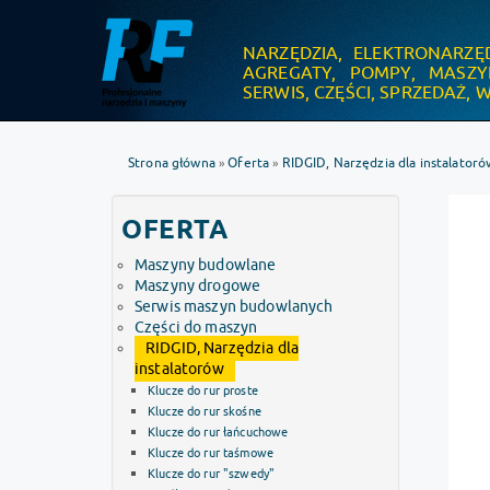
NARZĘDZIA, ELEKTRONARZĘ
.
AGREGATY, POMPY, MASZ
SERWIS, CZĘŚCI, SPRZEDAŻ,
Strona główna
Oferta
RIDGID, Narzędzia dla instalatoró
»
»
OFERTA
Maszyny budowlane
Maszyny drogowe
Serwis maszyn budowlanych
Części do maszyn
RIDGID, Narzędzia dla
instalatorów
Klucze do rur proste
Klucze do rur skośne
Klucze do rur łańcuchowe
Klucze do rur taśmowe
Klucze do rur "szwedy"