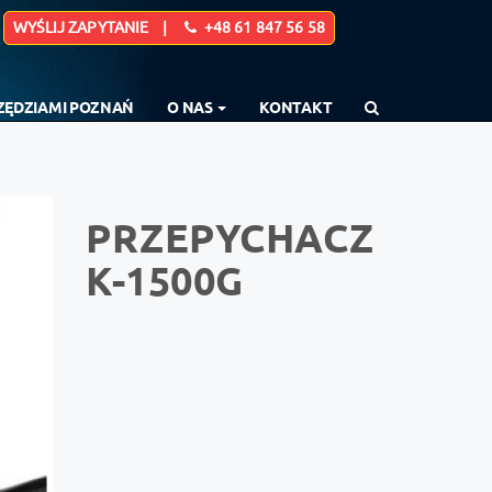
WYŚLIJ ZAPYTANIE |
+48 61 847 56 58
RZĘDZIAMI POZNAŃ
O NAS
KONTAKT
PRZEPYCHACZ
K-1500G