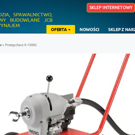
SKLEP INTERNETOWY
DZIA, SPAWALNICTWO,
YNY BUDOWLANE JCB
 WYNAJEM
OFERTA
NOWOŚCI
SKLEP Z NA
w
» Przepychacz K-1500G