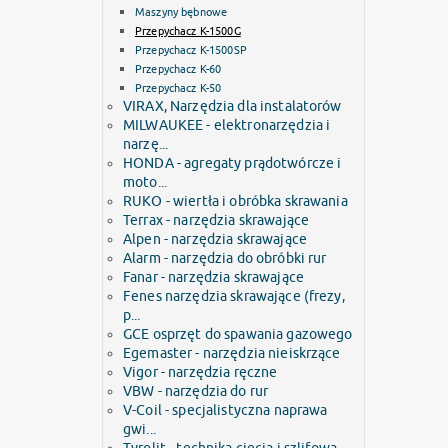
Maszyny bębnowe
Przepychacz K-1500G
Przepychacz K-1500SP
Przepychacz K-60
Przepychacz K-50
VIRAX, Narzędzia dla instalatorów
MILWAUKEE - elektronarzędzia i
narzę...
HONDA - agregaty prądotwórcze i
moto...
RUKO - wiertła i obróbka skrawania
Terrax - narzędzia skrawające
Alpen - narzędzia skrawające
Alarm - narzędzia do obróbki rur
Fanar - narzędzia skrawające
Fenes narzędzia skrawające (frezy,
p...
GCE osprzęt do spawania gazowego
Egemaster - narzędzia nieiskrzące
Vigor - narzędzia ręczne
VBW - narzędzia do rur
V-Coil - specjalistyczna naprawa
gwi...