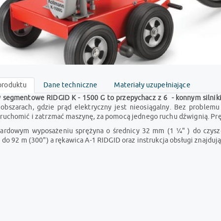
produktu
Dane techniczne
Materiały uzupełniające
 segmentowe RIDGID K - 1500 G
to przepychacz z 6 - konnym silni
 obszarach, gdzie prąd elektryczny jest nieosiągalny. Bez problemu
ruchomić i zatrzmać maszynę, za pomocą jednego ruchu dźwignią. Prę
ardowym wyposażeniu sprężyna o średnicy 32 mm (1 1⁄4" ) do czysz
 do 92 m (300") a rękawica A-1 RIDGID oraz instrukcja obsługi znajduj