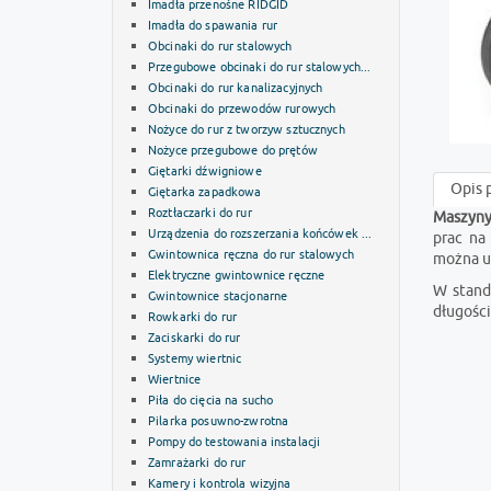
Imadła przenośne RIDGID
Imadła do spawania rur
Obcinaki do rur stalowych
Przegubowe obcinaki do rur stalowych...
Obcinaki do rur kanalizacyjnych
Obcinaki do przewodów rurowych
Nożyce do rur z tworzyw sztucznych
Nożyce przegubowe do prętów
Giętarki dźwigniowe
Opis 
Giętarka zapadkowa
Roztłaczarki do rur
Maszyny
Urządzenia do rozszerzania końcówek ...
prac na
Gwintownica ręczna do rur stalowych
można u
Elektryczne gwintownice ręczne
W stand
Gwintownice stacjonarne
długości
Rowkarki do rur
Zaciskarki do rur
Systemy wiertnic
Wiertnice
Piła do cięcia na sucho
Pilarka posuwno-zwrotna
Pompy do testowania instalacji
Zamrażarki do rur
Kamery i kontrola wizyjna