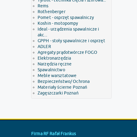
Tyrolit - technika cięcia i szlifowa...
Rems
Rothenberger
Pomet - osprzęt spawalniczy
Koshin - motopompy
Ideal - urządzenia spawalnicze i
akc...
GPPH - stoły spawalnicze i osprzęt
ADLER
Agregaty prądotwórcze FOGO
Elektronarzędzia
Narzędzia ręczne
Spawalnictwo
Meble warsztatowe
Bezpieczeństwo/ Ochrona
Materiały ścierne Poznań
Zagęszczarki Poznań
Firma RF Rafał Frankus