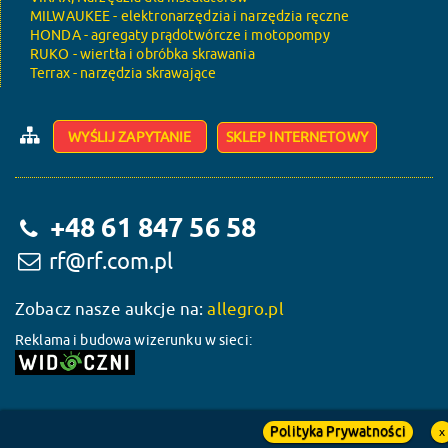
MILWAUKEE - elektronarzędzia i narzędzia ręczne
HONDA - agregaty prądotwórcze i motopompy
RUKO - wiertła i obróbka skrawania
Terrax - narzędzia skrawające
WYŚLIJ ZAPYTANIE
SKLEP INTERNETOWY
+48 61 847 56 58
rf@rf.com.pl
Zobacz nasze aukcje na:
allegro.pl
Reklama i budowa wizerunku w sieci:
Polityka Prywatności
x