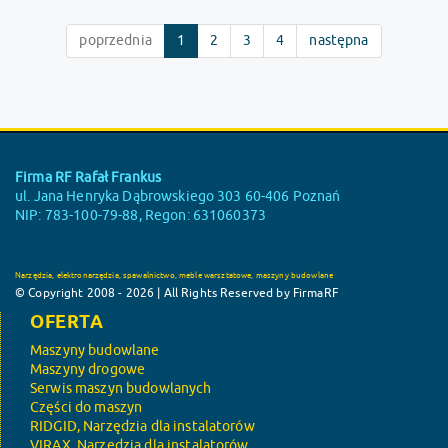
poprzednia
1
2
3
4
następna
Firma RF Rafał Frankus
ul. Jana Henryka Dąbrowskiego 303 60-406 Poznań
NIP: 783-100-79-88, Regon: 631060373
Narzędzia, elektronarzędzia, spawalnictwo, meble warsztatowe, maszyny budowlane
© Copyright 2008 - 2026 | All Rights Reserved by FirmaRF
OFERTA
Maszyny budowlane
Maszyny drogowe
Serwis maszyn budowlanych
Części do maszyn
RIDGID, Narzędzia dla instalatorów
VIRAX, Narzędzia dla instalatorów