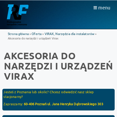
menu
Strona główna
Oferta
VIRAX, Narzędzia dla instalatorów
»
»
»
Akcesoria do narzędzi i urządzeń Virax
AKCESORIA DO
NARZĘDZI I URZĄDZEŃ
VIRAX
Jesteś z Poznania lub okolic? Chcesz odwiedzić nasz sklep
stacjonarny?
Zapraszamy:
60-406 Poznań ul. Jana Henryka Dąbrowskiego 303