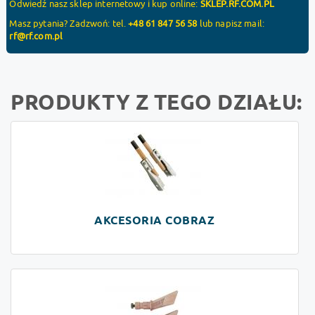
Odwiedź nasz sklep internetowy i kup online:
SKLEP.RF.COM.PL
Masz pytania? Zadzwoń: tel.
+48 61 847 56 58
lub napisz mail:
rf@rf.com.pl
PRODUKTY Z TEGO DZIAŁU:
AKCESORIA COBRAZ