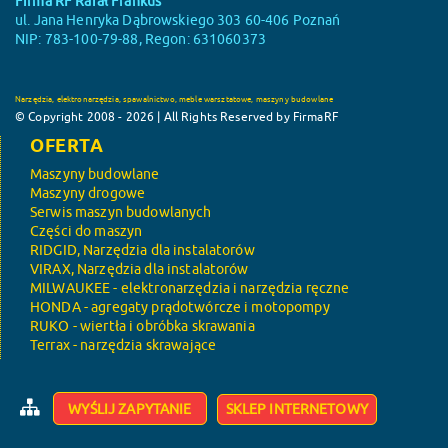
Firma RF Rafał Frankus
ul. Jana Henryka Dąbrowskiego 303 60-406 Poznań
NIP: 783-100-79-88, Regon: 631060373
Narzędzia, elektronarzędzia, spawalnictwo, meble warsztatowe, maszyny budowlane
© Copyright 2008 - 2026 | All Rights Reserved by FirmaRF
OFERTA
Maszyny budowlane
Maszyny drogowe
Serwis maszyn budowlanych
Części do maszyn
RIDGID, Narzędzia dla instalatorów
VIRAX, Narzędzia dla instalatorów
MILWAUKEE - elektronarzędzia i narzędzia ręczne
HONDA - agregaty prądotwórcze i motopompy
RUKO - wiertła i obróbka skrawania
Terrax - narzędzia skrawające
WYŚLIJ ZAPYTANIE
SKLEP INTERNETOWY