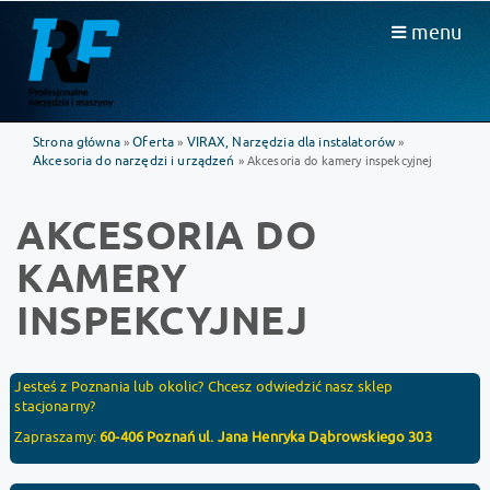
menu
Strona główna
Oferta
VIRAX, Narzędzia dla instalatorów
»
»
»
Akcesoria do narzędzi i urządzeń
» Akcesoria do kamery inspekcyjnej
AKCESORIA DO
KAMERY
INSPEKCYJNEJ
Jesteś z Poznania lub okolic? Chcesz odwiedzić nasz sklep
stacjonarny?
Zapraszamy:
60-406 Poznań ul. Jana Henryka Dąbrowskiego 303