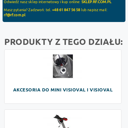
Odwiedź nasz sklep internetowy i kup online:
SKLEP.RF.COM.PL
Masz pytania? Zadzwoń: tel.
+48 61 847 56 58
lub napisz mail:
rf@rf.com.pl
PRODUKTY Z TEGO DZIAŁU:
AKCESORIA DO MINI VISIOVAL I VISIOVAL