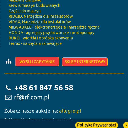
Maszyny drogowe
Serwis maszyn budowlanych
Części do maszyn
RIDGID, Narzędzia dla instalatorów
VIRAX, Narzędzia dla instalatorów
MILWAUKEE - elektronarzędzia i narzędzia ręczne
HONDA - agregaty prądotwórcze i motopompy
RUKO - wiertła i obróbka skrawania
Terrax - narzędzia skrawające
WYŚLIJ ZAPYTANIE
SKLEP INTERNETOWY
+48 61 847 56 58
rf@rf.com.pl
Zobacz nasze aukcje na:
allegro.pl
Reklama i budowa wizerunku w sieci:
Polityka Prywatności
x