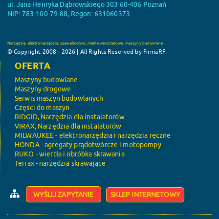
ul. Jana Henryka Dąbrowskiego 303 60-406 Poznań
NIP: 783-100-79-88, Regon: 631060373
Narzędzia, elektronarzędzia, spawalnictwo, meble warsztatowe, maszyny budowlane
© Copyright 2008 - 2026 | All Rights Reserved by FirmaRF
OFERTA
Maszyny budowlane
Maszyny drogowe
Serwis maszyn budowlanych
Części do maszyn
RIDGID, Narzędzia dla instalatorów
VIRAX, Narzędzia dla instalatorów
MILWAUKEE - elektronarzędzia i narzędzia ręczne
HONDA - agregaty prądotwórcze i motopompy
RUKO - wiertła i obróbka skrawania
Terrax - narzędzia skrawające
WYŚLIJ ZAPYTANIE
SKLEP INTERNETOWY