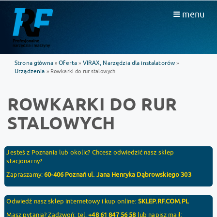
menu
Strona główna
Oferta
VIRAX, Narzędzia dla instalatorów
»
»
»
Urządzenia
» Rowkarki do rur stalowych
ROWKARKI DO RUR
STALOWYCH
Jesteś z Poznania lub okolic? Chcesz odwiedzić nasz sklep
stacjonarny?
Zapraszamy:
60-406 Poznań ul. Jana Henryka Dąbrowskiego 303
Odwiedź nasz sklep internetowy i kup online:
SKLEP.RF.COM.PL
Masz pytania? Zadzwoń: tel.
+48 61 847 56 58
lub napisz mail: