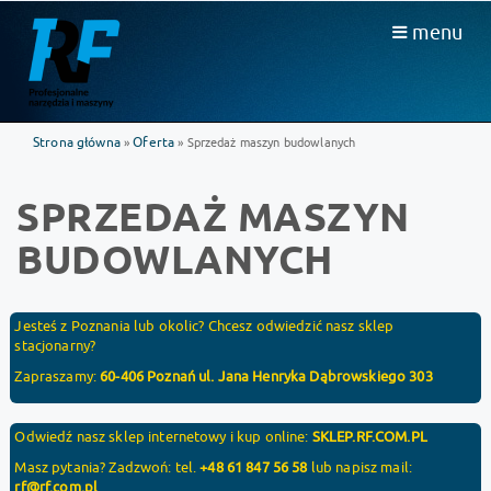
menu
Strona główna
Oferta
»
» Sprzedaż maszyn budowlanych
SPRZEDAŻ MASZYN
BUDOWLANYCH
Jesteś z Poznania lub okolic? Chcesz odwiedzić nasz sklep
stacjonarny?
Zapraszamy:
60-406 Poznań ul. Jana Henryka Dąbrowskiego 303
Odwiedź nasz sklep internetowy i kup online:
SKLEP.RF.COM.PL
Masz pytania? Zadzwoń: tel.
+48 61 847 56 58
lub napisz mail:
rf@rf.com.pl