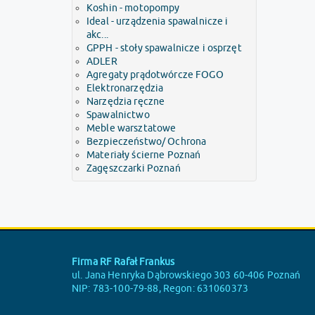
Koshin - motopompy
Ideal - urządzenia spawalnicze i
akc...
GPPH - stoły spawalnicze i osprzęt
ADLER
Agregaty prądotwórcze FOGO
Elektronarzędzia
Narzędzia ręczne
Spawalnictwo
Meble warsztatowe
Bezpieczeństwo/ Ochrona
Materiały ścierne Poznań
Zagęszczarki Poznań
Firma RF Rafał Frankus
ul. Jana Henryka Dąbrowskiego 303 60-406 Poznań
NIP: 783-100-79-88, Regon: 631060373