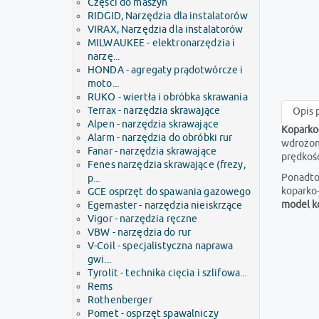
Części do maszyn
RIDGID, Narzędzia dla instalatorów
VIRAX, Narzędzia dla instalatorów
MILWAUKEE - elektronarzędzia i
narzę...
HONDA - agregaty prądotwórcze i
moto...
RUKO - wiertła i obróbka skrawania
Terrax - narzędzia skrawające
Opis 
Alpen - narzędzia skrawające
Koparko
Alarm - narzędzia do obróbki rur
wdrożoną
Fanar - narzędzia skrawające
prędkość
Fenes narzędzia skrawające (frezy,
Ponadto
p...
koparko
GCE osprzęt do spawania gazowego
model k
Egemaster - narzędzia nieiskrzące
Vigor - narzędzia ręczne
VBW - narzędzia do rur
V-Coil - specjalistyczna naprawa
gwi...
Tyrolit - technika cięcia i szlifowa...
Rems
Rothenberger
Pomet - osprzęt spawalniczy