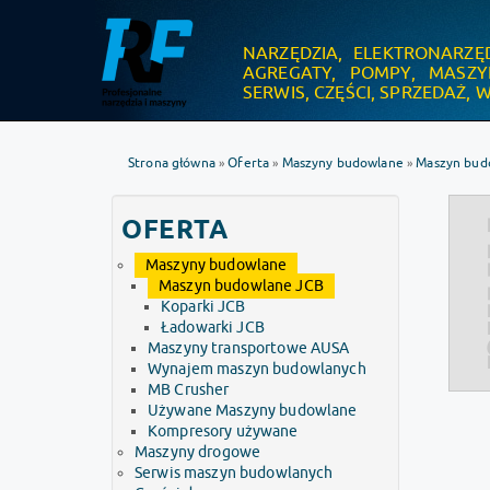
NARZĘDZIA, ELEKTRONARZĘ
.
AGREGATY, POMPY, MASZ
SERWIS, CZĘŚCI, SPRZEDAŻ,
Strona główna
Oferta
Maszyny budowlane
Maszyn bud
»
»
»
OFERTA
Maszyny budowlane
Maszyn budowlane JCB
Koparki JCB
Ładowarki JCB
Maszyny transportowe AUSA
Wynajem maszyn budowlanych
MB Crusher
Używane Maszyny budowlane
Kompresory używane
Maszyny drogowe
Serwis maszyn budowlanych