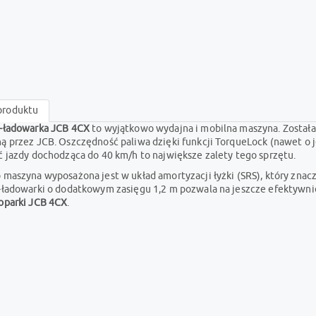
produktu
-ładowarka JCB 4CX
to wyjątkowo wydajna i mobilna maszyna. Została
 przez JCB. Oszczędność paliwa dzięki funkcji TorqueLock (nawet o j
 jazdy dochodząca do 40 km/h to największe zalety tego sprzętu.
 maszyna wyposażona jest w układ amortyzacji łyżki (SRS), który zna
-ładowarki o dodatkowym zasięgu 1,2 m pozwala na jeszcze efektywni
oparki JCB 4CX
.