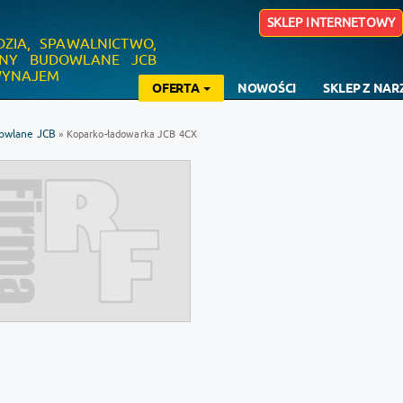
SKLEP INTERNETOWY
DZIA, SPAWALNICTWO,
YNY BUDOWLANE JCB
 WYNAJEM
OFERTA
NOWOŚCI
SKLEP Z NA
owlane JCB
» Koparko-ładowarka JCB 4CX