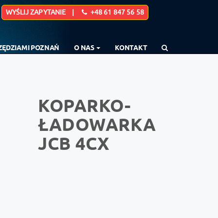
WYŚLIJ ZAPYTANIE |
+48 61 847 56 58
RZĘDZIAMI POZNAŃ
O NAS
KONTAKT
KOPARKO-
ŁADOWARKA
JCB 4CX