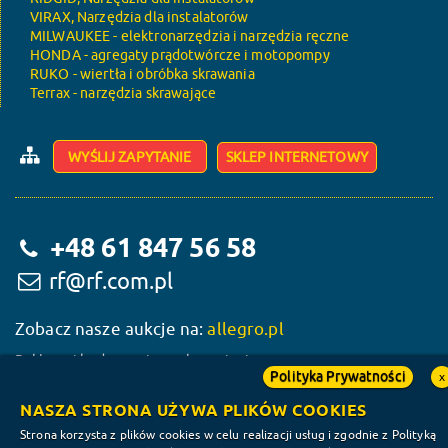
VIRAX, Narzędzia dla instalatorów
MILWAUKEE - elektronarzędzia i narzędzia ręczne
HONDA - agregaty prądotwórcze i motopompy
RUKO - wiertła i obróbka skrawania
Terrax - narzędzia skrawające
WYŚLIJ ZAPYTANIE
SKLEP INTERNETOWY
+48 61 847 56 58
rf@rf.com.pl
Zobacz nasze aukcje na:
allegro.pl
Reklama i budowa wizerunku w sieci:
Polityka Prywatności
x
NASZA STRONA UŻYWA PLIKÓW COOKIES
Strona korzysta z plików cookies w celu realizacji usług i zgodnie z Polityką