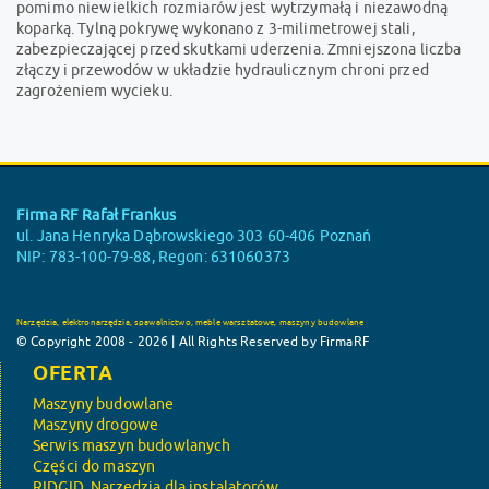
pomimo niewielkich rozmiarów jest wytrzymałą i niezawodną
koparką. Tylną pokrywę wykonano z 3-milimetrowej stali,
zabezpieczającej przed skutkami uderzenia. Zmniejszona liczba
złączy i przewodów w układzie hydraulicznym chroni przed
zagrożeniem wycieku.
Firma RF Rafał Frankus
ul. Jana Henryka Dąbrowskiego 303 60-406 Poznań
NIP: 783-100-79-88, Regon: 631060373
Narzędzia, elektronarzędzia, spawalnictwo, meble warsztatowe, maszyny budowlane
© Copyright 2008 - 2026 | All Rights Reserved by FirmaRF
OFERTA
Maszyny budowlane
Maszyny drogowe
Serwis maszyn budowlanych
Części do maszyn
RIDGID, Narzędzia dla instalatorów