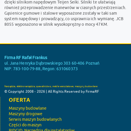
dzięki silnikom napędowym Teijen Seiki. Silniki te ułatwiają
również przeprowadzenie manewrów w ciasnych przestrzeniach.
Gąsienice gumowe i stalowe wyposażone zostały w taki sam
system napędowy i prowadzący, co usprawnia ich wymianę. JCB
8055 wyposażono w silnik wysokoprężny o mocy 47KM.
Firma RF Rafał Frankus
ul. Jana Henryka Dąbrowskiego 303 60-406 Poznań
NIP: 783-100-79-88, Regon: 631060373
Narzędzia, elektronarzędzia, spawalnictwo, meble warsztatowe, maszyny budowlane
© Copyright 2008 - 2026 | All Rights Reserved by FirmaRF
OFERTA
Maszyny budowlane
Maszyny drogowe
Serwis maszyn budowlanych
Części do maszyn
RIDGID, Narzędzia dla instalatorów