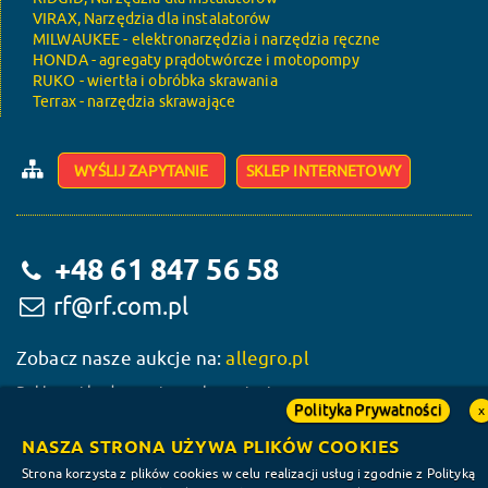
VIRAX, Narzędzia dla instalatorów
MILWAUKEE - elektronarzędzia i narzędzia ręczne
HONDA - agregaty prądotwórcze i motopompy
RUKO - wiertła i obróbka skrawania
Terrax - narzędzia skrawające
WYŚLIJ ZAPYTANIE
SKLEP INTERNETOWY
+48 61 847 56 58
rf@rf.com.pl
Zobacz nasze aukcje na:
allegro.pl
Reklama i budowa wizerunku w sieci:
Polityka Prywatności
x
NASZA STRONA UŻYWA PLIKÓW COOKIES
Strona korzysta z plików cookies w celu realizacji usług i zgodnie z Polityką